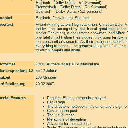
Englisch (Dolby Digital - 5.1 Surround)
Französisch (Dolby Digital - 5.1 Surround)
Spanisch (Dolby Digital - 5.1 Surround)
tertitel
Englisch, Französisch, Spanisch
vertext
Award-winning actors Hugh Jackman, Christian Bale, 
the twisting, turning story that, like all great magic tr
Angier (Jackman), a charismatic showman, and Alfred Bord
one fateful night when their biggest trick goes terribly w
learn each other's secrets. As their rivalry escalates int
everything to become the greatest magician of all time.
to watch it again and again.
ldformat
2.40:1 Aufbereitet für 16:9 Bildschirme
ltersempfehlung LZ
ab 12 Jahren
ufzeit
130 Minuten
röffentlichung
20.02.2007
ecial Features
Requires Blu-ray compatible player!
Backstage
The director's notebook: The cinematic sleight o
Conjuring the past
The visual maze
Metaphors of deception
Advocate for the audience
Tesla: The man who invented the twentieth centu