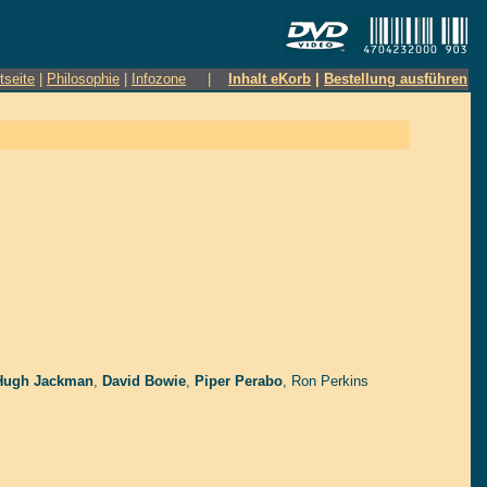
tseite
|
Philosophie
|
Infozone
|
Inhalt eKorb
|
Bestellung ausführen
Hugh Jackman
,
David Bowie
,
Piper Perabo
,
Ron Perkins