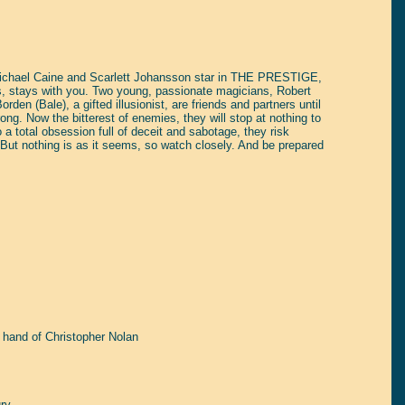
Michael Caine and Scarlett Johansson star in THE PRESTIGE,
icks, stays with you. Two young, passionate magicians, Robert
en (Bale), a gifted illusionist, are friends and partners until
rong. Now the bitterest of enemies, they will stop at nothing to
o a total obsession full of deceit and sabotage, they risk
 But nothing is as it seems, so watch closely. And be prepared
f hand of Christopher Nolan
ry