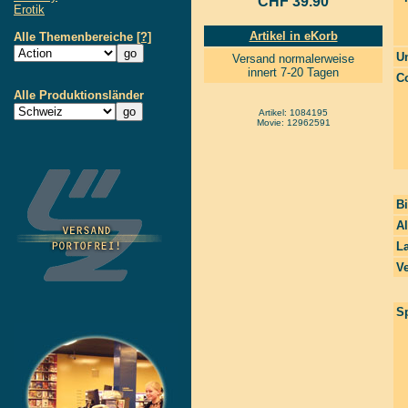
CHF 39.90
Erotik
Artikel in eKorb
Alle Themenbereiche
[?]
Un
Versand normalerweise
innert 7-20 Tagen
Co
Alle Produktionsländer
Artikel: 1084195
Movie: 12962591
Bi
A
La
Ve
Sp