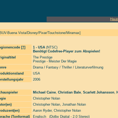
Haup
[BUV-Buena Vista/Disney/Pixar/Touchstone/Miramax]
egionencode [
?
]
1 - USA
(NTSC)
Benötigt Codefree-Player zum Abspielen!
iginaltitel
The Prestige
Prestige - Meister Der Magie
enre
Drama / Fantasy / Thriller / Literaturverfilmung
roduktionsland
USA
rstellungsjahr
2006
chauspieler
Michael Caine
,
Christian Bale
,
Scarlett Johansson
,
egie
Christopher Nolan
tor(en)
Christopher Nolan
,
Jonathan Nolan
roduzent(en)
Aaron Ryder
,
Christopher Nolan
prache (Tonformat)
Englisch (Dolby Digital - 2.0 Stereo)