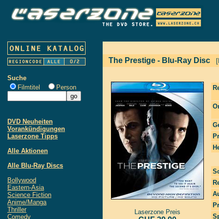
The Prestige - Blu-Ray Disc
Suche
Filmtitel
Person
R
Or
DVD Neuheiten
G
Vorankündigungen
Laserzone Tipps
P
He
Alle Aktionen
Alle Blu-Ray Discs
S
Bollywood
R
Eastern-Asia
Au
Science Fiction
Anime/Manga
P
Thriller
Laserzone Preis
S
Comedy