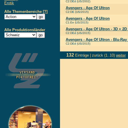
C2:DEd (US/2002)
Erotik
Avengers - Age Of Ultron
Alle Themenbereiche
[?]
C2:DE (US/2015)
Avengers - Age Of Ultron
C1:Ee (US/2015)
Avengers - Age Of Ultron - 3D + 2D
Alle Produktionsländer
C2:DEd (US/2015)
Avengers - Age Of Ultron - Blu-Ray
C2:DEd (US/2015)
132
Einträge |
zurück
(1..10)
weiter