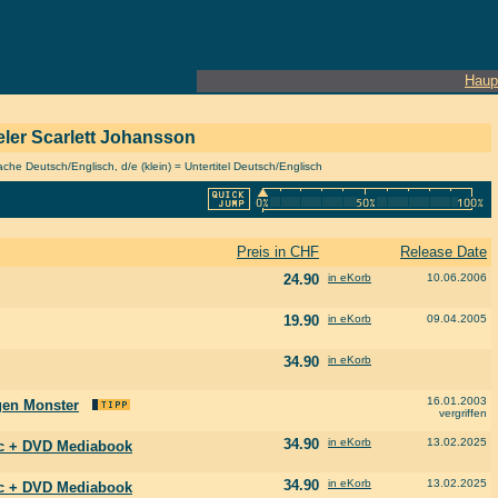
Haup
ieler Scarlett Johansson
he Deutsch/Englisch, d/e (klein) = Untertitel Deutsch/Englisch
Preis in CHF
Release Date
24.90
in eKorb
10.06.2006
19.90
in eKorb
09.04.2005
34.90
in eKorb
16.01.2003
igen Monster
vergriffen
34.90
in eKorb
13.02.2025
isc + DVD Mediabook
34.90
in eKorb
13.02.2025
isc + DVD Mediabook