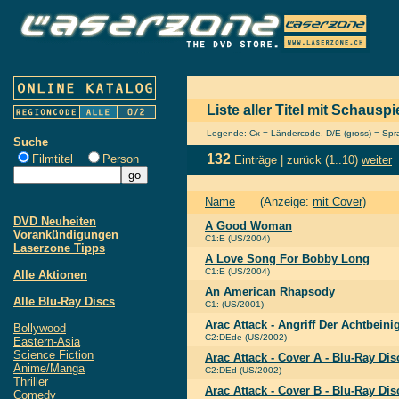
Liste aller Titel mit Schausp
Legende: Cx = Ländercode, D/E (gross) = Sprac
Suche
132
Filmtitel
Person
Einträge |
zurück
(1..10)
weiter
Name
(Anzeige:
mit Cover
)
DVD Neuheiten
A Good Woman
Vorankündigungen
C1:E (US/2004)
Laserzone Tipps
A Love Song For Bobby Long
C1:E (US/2004)
Alle Aktionen
An American Rhapsody
Alle Blu-Ray Discs
C1: (US/2001)
Arac Attack - Angriff Der Achtbein
Bollywood
C2:DEde (US/2002)
Eastern-Asia
Science Fiction
Arac Attack - Cover A - Blu-Ray D
Anime/Manga
C2:DEd (US/2002)
Thriller
Arac Attack - Cover B - Blu-Ray D
Comedy