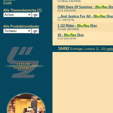
C2:DEde (US/2009)
Erotik
(500) Days Of Summer -
Blu-Ray
Di
Alle Themenbereiche
[?]
C1:E (US/2009)
...And Justice For All -
Blu-Ray
Dis
C1: (US/1979)
1 1/2 Ritter -
Blu-Ray
Disc
Alle Produktionsländer
C2:Dde (DE/2008)
10 -
Blu-Ray
Disc
C1:E (US/1979)
16492
Einträge |
zurück
(1..10)
weit