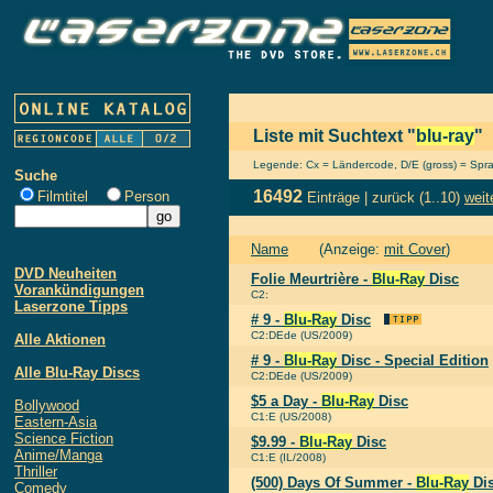
Liste mit Suchtext "
blu-ray
"
Legende: Cx = Ländercode, D/E (gross) = Sprach
Suche
16492
Filmtitel
Person
Einträge |
zurück
(1..10)
weit
Name
(Anzeige:
mit Cover
)
DVD Neuheiten
Folie Meurtrière -
Blu-Ray
Disc
Vorankündigungen
C2:
Laserzone Tipps
# 9 -
Blu-Ray
Disc
C2:DEde (US/2009)
Alle Aktionen
# 9 -
Blu-Ray
Disc - Special Edition
Alle Blu-Ray Discs
C2:DEde (US/2009)
$5 a Day -
Blu-Ray
Disc
Bollywood
C1:E (US/2008)
Eastern-Asia
Science Fiction
$9.99 -
Blu-Ray
Disc
Anime/Manga
C1:E (IL/2008)
Thriller
(500) Days Of Summer -
Blu-Ray
Di
Comedy