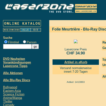
Folie Meurtrière - Blu-Ray Dis
Suche
Filmtitel
Person
Re
Ge
Laserzone Preis
CHF 34.90
DVD Neuheiten
Sp
Artikel in eKorb
Vorankündigungen
Un
Laserzone Tipps
Versand normalerweise
innert 7-20 Tagen
Alle Aktionen
Al
Alle Blu-Ray Discs
Artikel: 1413863
Bollywood
Eastern-Asia
Science Fiction
Anime/Manga
Thriller
Comedy