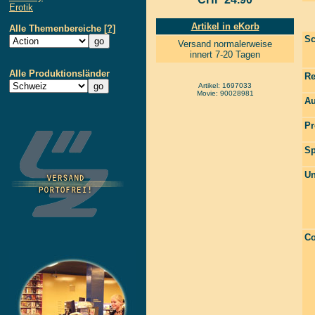
Erotik
Artikel in eKorb
Alle Themenbereiche
[?]
Sc
Versand normalerweise
innert 7-20 Tagen
Alle Produktionsländer
Re
Artikel: 1697033
Movie: 90028981
Au
Pr
Sp
Un
Co