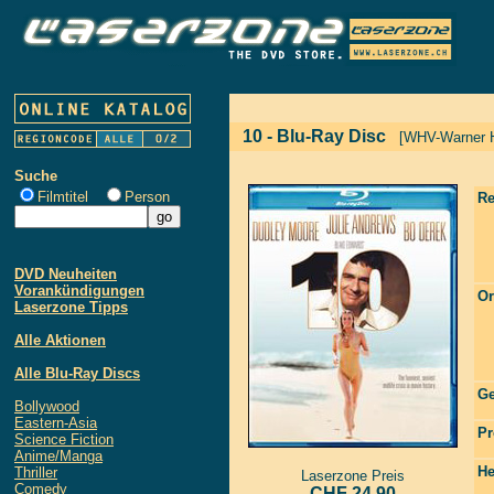
10 - Blu-Ray Disc
[WHV-Warner 
Suche
Filmtitel
Person
Re
DVD Neuheiten
Vorankündigungen
Or
Laserzone Tipps
Alle Aktionen
Alle Blu-Ray Discs
Ge
Bollywood
Eastern-Asia
Pr
Science Fiction
Anime/Manga
He
Thriller
Laserzone Preis
Comedy
CHF 24.90