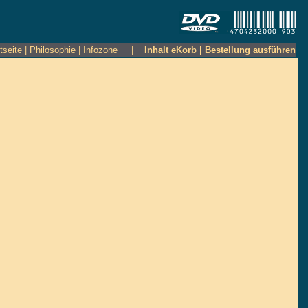
tseite
|
Philosophie
|
Infozone
|
Inhalt eKorb
|
Bestellung ausführen