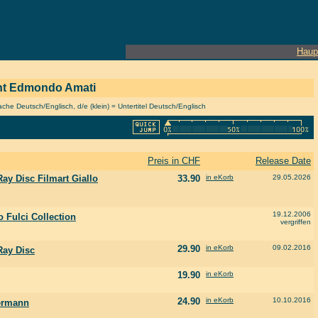
Haup
zent Edmondo Amati
he Deutsch/Englisch, d/e (klein) = Untertitel Deutsch/Englisch
Preis in CHF
Release Date
ay Disc Filmart Giallo
33.90
in eKorb
29.05.2026
19.12.2006
 Fulci Collection
vergriffen
29.90
in eKorb
09.02.2016
Ray Disc
19.90
in eKorb
24.90
in eKorb
10.10.2016
ermann