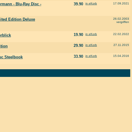
rmann - Blu-Ray Disc -
39.90
in eKorb
17.09.2021
ited Edition Deluxe
26.02.2003
vergriffen
19.90
in eKorb
22.02.2022
rblick
29.90
in eKorb
27.11.2015
ition
33.90
in eKorb
15.04.2016
sc Steelbook