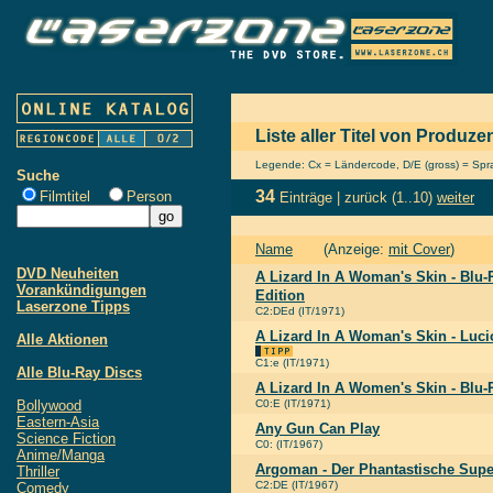
Liste aller Titel von Produ
Legende: Cx = Ländercode, D/E (gross) = Sprac
Suche
34
Filmtitel
Person
Einträge |
zurück
(1..10)
weiter
Name
(Anzeige:
mit Cover
)
DVD Neuheiten
A Lizard In A Woman's Skin - Blu-R
Vorankündigungen
Edition
Laserzone Tipps
C2:DEd (IT/1971)
A Lizard In A Woman's Skin - Lucio
Alle Aktionen
C1:e (IT/1971)
Alle Blu-Ray Discs
A Lizard In A Women's Skin - Blu-
Bollywood
C0:E (IT/1971)
Eastern-Asia
Any Gun Can Play
Science Fiction
C0: (IT/1967)
Anime/Manga
Argoman - Der Phantastische Sup
Thriller
C2:DE (IT/1967)
Comedy