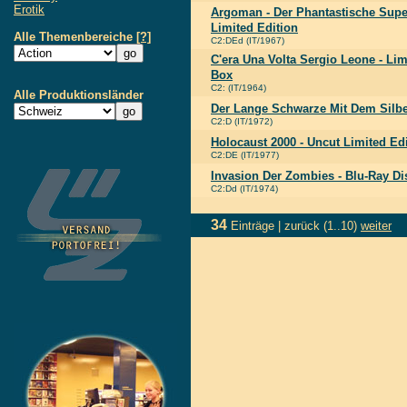
Erotik
Argoman - Der Phantastische Supe
Limited Edition
Alle Themenbereiche
[?]
C2:DEd (IT/1967)
C'era Una Volta Sergio Leone - Lim
Box
C2: (IT/1964)
Alle Produktionsländer
Der Lange Schwarze Mit Dem Silbe
C2:D (IT/1972)
Holocaust 2000 - Uncut Limited Ed
C2:DE (IT/1977)
Invasion Der Zombies - Blu-Ray Di
C2:Dd (IT/1974)
34
Einträge |
zurück
(1..10)
weiter