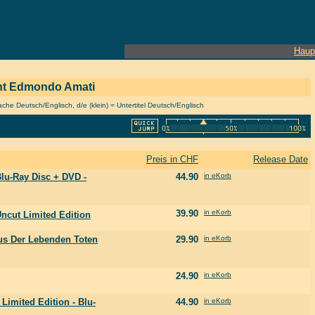
Haup
zent Edmondo Amati
he Deutsch/Englisch, d/e (klein) = Untertitel Deutsch/Englisch
Preis in CHF
Release Date
Blu-Ray Disc + DVD -
44.90
in eKorb
39.90
in eKorb
Uncut Limited Edition
us Der Lebenden Toten
29.90
in eKorb
24.90
in eKorb
Limited Edition - Blu-
44.90
in eKorb