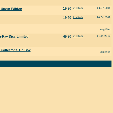
19.90
in eKorb
04.07.2011
 Uncut Edition
19.90
in eKorb
20.04.2007
vergriffen
u-Ray Disc Limited
49.90
in eKorb
02.11.2012
 Collector's Tin Box
vergriffen