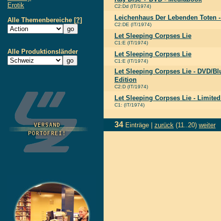
Erotik
C2:Dd (IT/1974)
Leichenhaus Der Lebenden Toten -
Alle Themenbereiche
[?]
C2:DE (IT/1974)
Let Sleeping Corpses Lie
C1:E (IT/1974)
Alle Produktionsländer
Let Sleeping Corpses Lie
C1:E (IT/1974)
Let Sleeping Corpses Lie - DVD/Bl
Edition
C2:D (IT/1974)
Let Sleeping Corpses Lie - Limited
C1: (IT/1974)
34
Einträge |
zurück
(11..20)
weiter