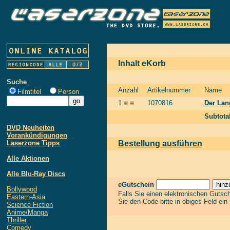
Inhalt eKorb
Suche
Anzahl
Artikelnummer
Name
Filmtitel
Person
1
1070816
Der Lan
Subtota
DVD Neuheiten
Vorankündigungen
Laserzone Tipps
Bestellung ausführen
Alle Aktionen
Alle Blu-Ray Discs
eGutschein
Bollywood
Falls Sie einen elektronischen Gutsc
Eastern-Asia
Sie den Code bitte in obiges Feld ein
Science Fiction
Anime/Manga
Thriller
Comedy