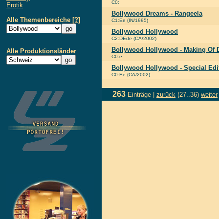
C0:
Erotik
Bollywood Dreams - Rangeela
Alle Themenbereiche
[?]
C1:Ee (IN/1995)
Bollywood Hollywood
C2:DEde (CA/2002)
Bollywood Hollywood - Making Of
Alle Produktionsländer
C0:e
Bollywood Hollywood - Special Edi
C0:Ee (CA/2002)
263
Einträge |
zurück
(27..36)
weiter