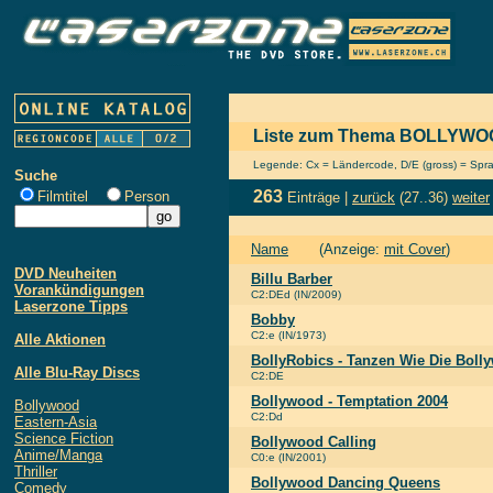
Liste zum Thema BOLLYW
Legende: Cx = Ländercode, D/E (gross) = Sprach
Suche
263
Filmtitel
Person
Einträge |
zurück
(27..36)
weiter
Name
(Anzeige:
mit Cover
)
DVD Neuheiten
Billu Barber
Vorankündigungen
C2:DEd (IN/2009)
Laserzone Tipps
Bobby
C2:e (IN/1973)
Alle Aktionen
BollyRobics - Tanzen Wie Die Boll
Alle Blu-Ray Discs
C2:DE
Bollywood - Temptation 2004
Bollywood
C2:Dd
Eastern-Asia
Science Fiction
Bollywood Calling
Anime/Manga
C0:e (IN/2001)
Thriller
Bollywood Dancing Queens
Comedy