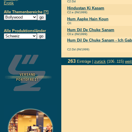
C2:Dd
Erotik
Hindustan Ki Kasam
Alle Themenbereiche
[?]
C2:e (IN/1999)
Hum Aapke Hain Koun
C0:
Hum Dil De Chuke Sanam
Alle Produktionsländer
C0:e (IN/1999)
Hum Dil De Chuke Sanam - Ich Gab 
C2:Dd (IN/1999)
263
Einträge |
zurück
(106..115)
weit