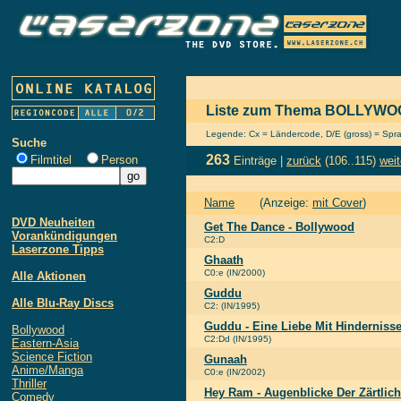
Liste zum Thema BOLLYW
Legende: Cx = Ländercode, D/E (gross) = Sprach
Suche
263
Filmtitel
Person
Einträge |
zurück
(106..115)
weit
Name
(Anzeige:
mit Cover
)
DVD Neuheiten
Get The Dance - Bollywood
Vorankündigungen
C2:D
Laserzone Tipps
Ghaath
C0:e (IN/2000)
Alle Aktionen
Guddu
Alle Blu-Ray Discs
C2: (IN/1995)
Guddu - Eine Liebe Mit Hinderniss
Bollywood
C2:Dd (IN/1995)
Eastern-Asia
Science Fiction
Gunaah
Anime/Manga
C0:e (IN/2002)
Thriller
Hey Ram - Augenblicke Der Zärtlich
Comedy