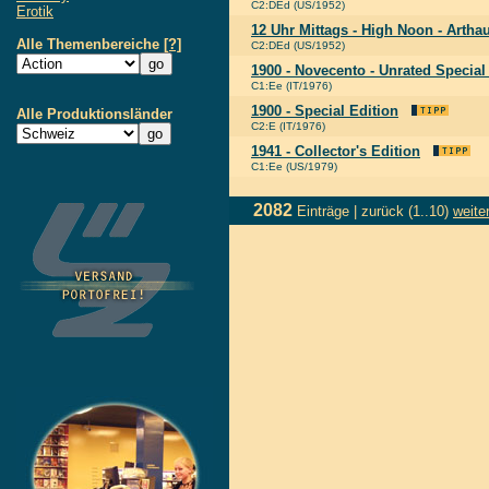
C2:DEd (US/1952)
Erotik
12 Uhr Mittags - High Noon - Artha
Alle Themenbereiche
[?]
C2:DEd (US/1952)
1900 - Novecento - Unrated Special
C1:Ee (IT/1976)
1900 - Special Edition
Alle Produktionsländer
C2:E (IT/1976)
1941 - Collector's Edition
C1:Ee (US/1979)
2082
Einträge |
zurück
(1..10)
weite