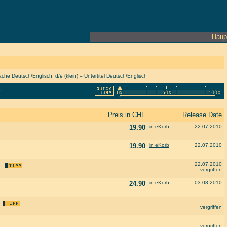
Haup
he Deutsch/Englisch, d/e (klein) = Untertitel Deutsch/Englisch
r
Preis in CHF
Release Date
19.90
in eKorb
22.07.2010
19.90
in eKorb
22.07.2010
22.07.2010
vergriffen
24.90
in eKorb
03.08.2010
vergriffen
vergriffen