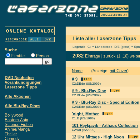
Liste aller Laserzone Tipps
Legende: Cx = Ländercode, D/E (gross) = Sprac
Suche
2082
Filmtitel
Person
Einträge |
zurück
(1..10)
weite
Name
(Anzeige:
mit Cover
)
DVD Neuheiten
# 9
Vorankündigungen
C2:DEde (US/2009)
Laserzone Tipps
# 9 - Blu-Ray Disc
C2:DEde (US/2009)
Alle Aktionen
# 9 - Blu-Ray Disc - Special Edition
Alle Blu-Ray Discs
C2:DEde (US/2009)
'night, Mother
Bollywood
C1:E (US/1986)
Eastern-Asia
Science Fiction
101 Reykjavik - Arthaus Collection
Anime/Manga
C2:Dd (IS/2000)
Thriller
12 Uhr Mittags - High Noon
Comedy