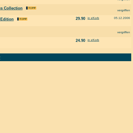
us Collection
vergriffen
29.90
in eKorb
05.12.2006
 Edition
vergriffen
24.90
in eKorb
r