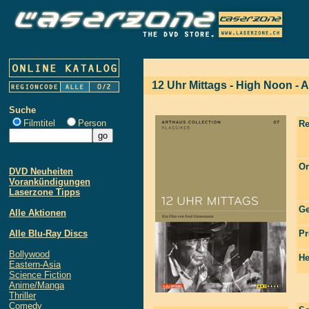
12 Uhr Mittags - High Noon - 
Suche
Filmtitel
Person
Re
Or
DVD Neuheiten
Vorankündigungen
Laserzone Tipps
Ge
Alle Aktionen
Alle Blu-Ray Discs
Pr
Bollywood
He
Eastern-Asia
Science Fiction
Anime/Manga
Thriller
Comedy