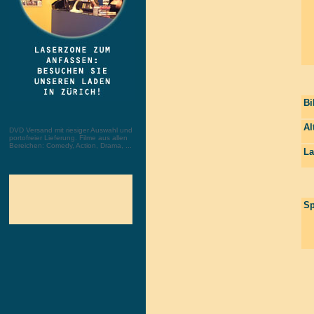
Bi
Al
DVD Versand mit riesiger Auswahl und
portofreier Lieferung. Filme aus allen
Bereichen: Comedy, Action, Drama, ...
La
Sp