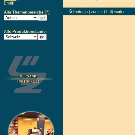
Erotik
6
Einträge |
zurück
(1..6)
weiter
Alle Themenbereiche
[?]
Alle Produktionsländer