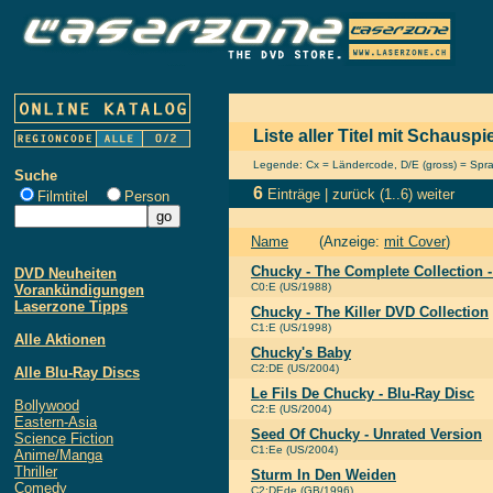
Liste aller Titel mit Schauspi
Legende: Cx = Ländercode, D/E (gross) = Sprach
Suche
6
Einträge |
zurück
(1..6)
weiter
Filmtitel
Person
Name
(Anzeige:
mit Cover
)
Chucky - The Complete Collection -
DVD Neuheiten
C0:E (US/1988)
Vorankündigungen
Laserzone Tipps
Chucky - The Killer DVD Collection
C1:E (US/1998)
Alle Aktionen
Chucky's Baby
C2:DE (US/2004)
Alle Blu-Ray Discs
Le Fils De Chucky - Blu-Ray Disc
Bollywood
C2:E (US/2004)
Eastern-Asia
Seed Of Chucky - Unrated Version
Science Fiction
C1:Ee (US/2004)
Anime/Manga
Thriller
Sturm In Den Weiden
Comedy
C2:DEde (GB/1996)