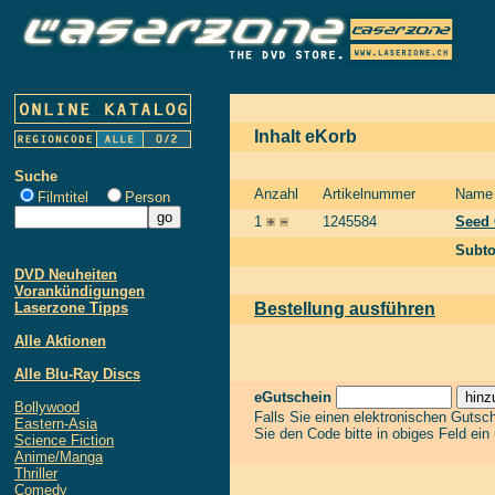
Inhalt eKorb
Suche
Anzahl
Artikelnummer
Name
Filmtitel
Person
1
1245584
Seed 
Subto
DVD Neuheiten
Vorankündigungen
Laserzone Tipps
Bestellung ausführen
Alle Aktionen
Alle Blu-Ray Discs
eGutschein
Bollywood
Falls Sie einen elektronischen Gutsc
Eastern-Asia
Sie den Code bitte in obiges Feld ein
Science Fiction
Anime/Manga
Thriller
Comedy