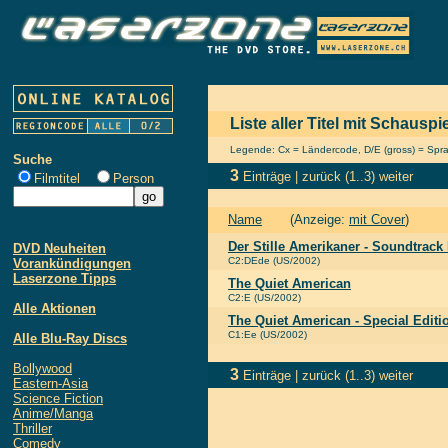
Liste aller Titel mit Schausp
Legende: Cx = Ländercode, D/E (gross) = Sprach
Suche
3
Einträge |
zurück
(1..3)
weiter
Filmtitel
Person
Name
(Anzeige:
mit Cover
)
Der Stille Amerikaner - Soundtrack
DVD Neuheiten
C2:DEde (US/2002)
Vorankündigungen
Laserzone Tipps
The Quiet American
C2:E (US/2002)
Alle Aktionen
The Quiet American - Special Editi
C1:Ee (US/2002)
Alle Blu-Ray Discs
Bollywood
3
Einträge |
zurück
(1..3)
weiter
Eastern-Asia
Science Fiction
Anime/Manga
Thriller
Comedy