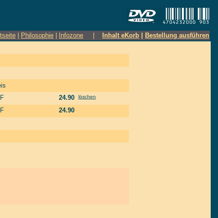
tseite
|
Philosophie
|
Infozone
|
Inhalt eKorb
|
Bestellung ausführen
is
F
24.90
löschen
F
24.90