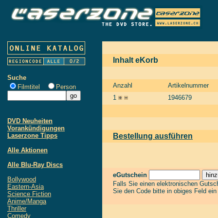
Inhalt eKorb
Suche
Anzahl
Artikelnummer
Filmtitel
Person
1
1946679
DVD Neuheiten
Vorankündigungen
Laserzone Tipps
Bestellung ausführen
Alle Aktionen
Alle Blu-Ray Discs
eGutschein
Bollywood
Falls Sie einen elektronischen Guts
Eastern-Asia
Sie den Code bitte in obiges Feld ei
Science Fiction
Anime/Manga
Thriller
Comedy