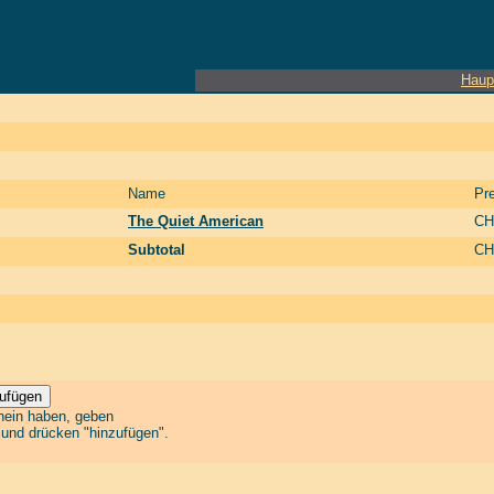
Haup
Name
Pre
The Quiet American
CH
Subtotal
CH
chein haben, geben
n und drücken "hinzufügen".