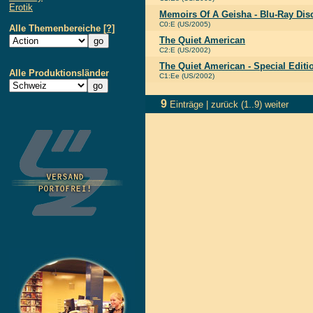
Erotik
Memoirs Of A Geisha - Blu-Ray Dis
C0:E (US/2005)
Alle Themenbereiche
[?]
The Quiet American
C2:E (US/2002)
The Quiet American - Special Editi
Alle Produktionsländer
C1:Ee (US/2002)
9
Einträge |
zurück
(1..9)
weiter