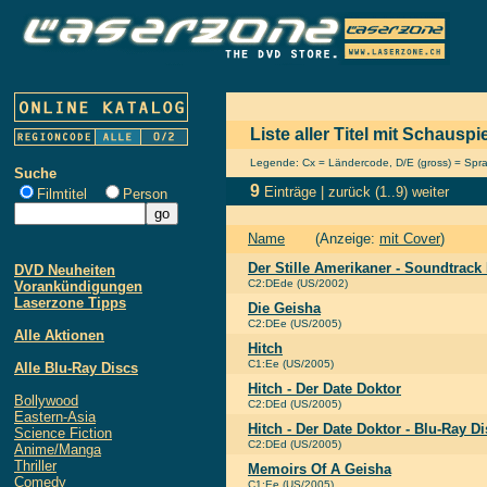
Liste aller Titel mit Schausp
Legende: Cx = Ländercode, D/E (gross) = Sprach
Suche
9
Einträge |
zurück
(1..9)
weiter
Filmtitel
Person
Name
(Anzeige:
mit Cover
)
Der Stille Amerikaner - Soundtrack
DVD Neuheiten
C2:DEde (US/2002)
Vorankündigungen
Laserzone Tipps
Die Geisha
C2:DEe (US/2005)
Alle Aktionen
Hitch
C1:Ee (US/2005)
Alle Blu-Ray Discs
Hitch - Der Date Doktor
Bollywood
C2:DEd (US/2005)
Eastern-Asia
Hitch - Der Date Doktor - Blu-Ray Di
Science Fiction
C2:DEd (US/2005)
Anime/Manga
Thriller
Memoirs Of A Geisha
Comedy
C1:Ee (US/2005)