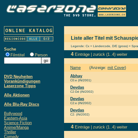
Liste aller Titel mit Schauspi
Legende: Cx = Ländercode, D/E (gross) = Sprach
Suche
4
Einträge |
zurück
(1..4)
weiter
Filmtitel
Person
Name
(Anzeige:
mit Cover
)
Abhay
DVD Neuheiten
C0:e (IN/2001)
Vorankündigungen
Laserzone Tipps
Devdas
C2:Dd (IN/2002)
Alle Aktionen
Devdas
C2:e (IN/2002)
Alle Blu-Ray Discs
Devdas
Bollywood
C2: (IN/2002)
Eastern-Asia
Science Fiction
4
Einträge |
zurück
(1..4)
weiter
Anime/Manga
Thriller
Comedy