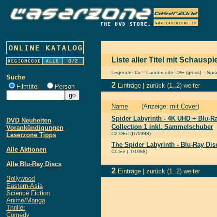
Liste aller Titel mit Schausp
Legende: Cx = Ländercode, D/E (gross) = Sprach
Suche
2
Einträge |
zurück
(1..2)
weiter
Filmtitel
Person
Name
(Anzeige:
mit Cover
)
Spider Labyrinth - 4K UHD + Blu-Ra
DVD Neuheiten
Collection 1 inkl. Sammelschuber
Vorankündigungen
C2:DEd (IT/1988)
Laserzone Tipps
The Spider Labyrinth - Blu-Ray Dis
Alle Aktionen
C0:Ee (IT/1988)
Alle Blu-Ray Discs
2
Einträge |
zurück
(1..2)
weiter
Bollywood
Eastern-Asia
Science Fiction
Anime/Manga
Thriller
Comedy