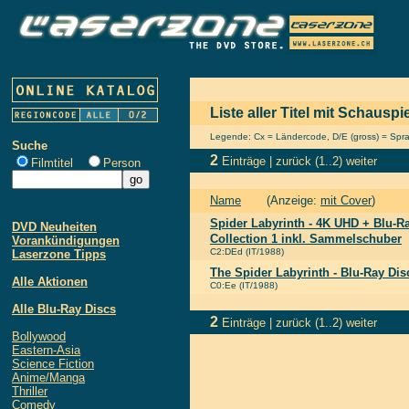
Liste aller Titel mit Schauspi
Legende: Cx = Ländercode, D/E (gross) = Sprach
Suche
2
Einträge |
zurück
(1..2)
weiter
Filmtitel
Person
Name
(Anzeige:
mit Cover
)
Spider Labyrinth - 4K UHD + Blu-Ra
DVD Neuheiten
Collection 1 inkl. Sammelschuber
Vorankündigungen
C2:DEd (IT/1988)
Laserzone Tipps
The Spider Labyrinth - Blu-Ray Dis
Alle Aktionen
C0:Ee (IT/1988)
Alle Blu-Ray Discs
2
Einträge |
zurück
(1..2)
weiter
Bollywood
Eastern-Asia
Science Fiction
Anime/Manga
Thriller
Comedy