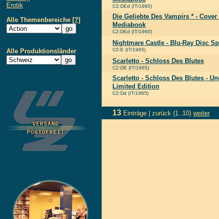
Erotik
C2:DEd (IT/1960)
Die Geliebte Des Vampirs * - Cover
Alle Themenbereiche
[?]
Mediabook
C2:DEd (IT/1960)
Nightmare Castle - Blu-Ray Disc Sp
C0:E (IT/1965)
Alle Produktionsländer
Scarletto - Schloss Des Blutes
C2:DE (IT/1965)
Scarletto - Schloss Des Blutes - Un
Limited Edition
C2:Dd (IT/1965)
13
Einträge |
zurück
(1..10)
weiter