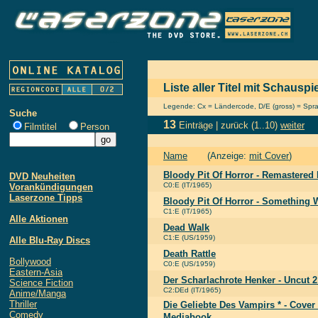
Liste aller Titel mit Schauspi
Legende: Cx = Ländercode, D/E (gross) = Sprach
Suche
13
Einträge |
zurück
(1..10)
weiter
Filmtitel
Person
Name
(Anzeige:
mit Cover
)
Bloody Pit Of Horror - Remastered
DVD Neuheiten
C0:E (IT/1965)
Vorankündigungen
Laserzone Tipps
Bloody Pit Of Horror - Something 
C1:E (IT/1965)
Alle Aktionen
Dead Walk
C1:E (US/1959)
Alle Blu-Ray Discs
Death Rattle
Bollywood
C0:E (US/1959)
Eastern-Asia
Der Scharlachrote Henker - Uncut 2
Science Fiction
C2:DEd (IT/1965)
Anime/Manga
Thriller
Die Geliebte Des Vampirs * - Cover
Comedy
Mediabook