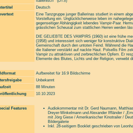
Italienisch (DTS)
tertitel
Deutsch
vertext
Eine Tanzgruppe junger Ballerinas studiert in einem abg
Vorstellung ein. Unglücklicherweise leben im nahegelege
gegenseitiger Abhängigkeit lebendes Vampir-Paar. Herm
grässlichen Scheusal zum stattlichen Herren werden läs
DIE GELIEBTE DES VAMPIRS (1960) ist eine frühe medi
(1958) und interessiert sich weniger für konstruktive Di
Gemeinschaft durch den untoten Feind. Während die Ham
die Italiener verstärkt auf nackte Haut. Polsellis Film z
Vampir zu attraktiven und zerbrechlichen Opfern. Er res
Elemente des Blutes, Lichts und der Religion, verwebt d
ldformat
Aufbereitet für 16:9 Bildschirme
tersfreigabe
Unbekannt
ufzeit
88 Minuten
röffentlichung
10.10.2023
ecial Features
Audiokommentar mit Dr. Gerd Naumann, Matthias
Dreyer-Winkelmann und Alexander Iffländer / „Ern
mit Jörg Giese / Amerikanischer Kinotrailer / Deu
Bildergalerie
Inkl. 28-seitigem Booklet geschrieben von Leonh