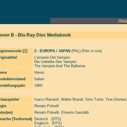
Haup
 Cover B - Blu-Ray Disc Mediabook
egionencode [
?
]
2 - EUROPA / JAPAN
(PAL) (Film in s/w)
iginaltitel
L'amante Del Vampiro
Die Geliebte Des Vampirs
The Vampire And The Ballerina
enre
Horror
roduktionsland
Italien
rstellungsjahr
1960
chauspieler
Isarco Ravaioli
,
Walter Brandi
,
Gino Turini
,
Tina Gloriani
egie
Renato Polselli
tor(en)
Renato Polselli
,
Ernesto Gastaldi
prache (Tonformat)
Deutsch (DTS)
Englisch (DTS)