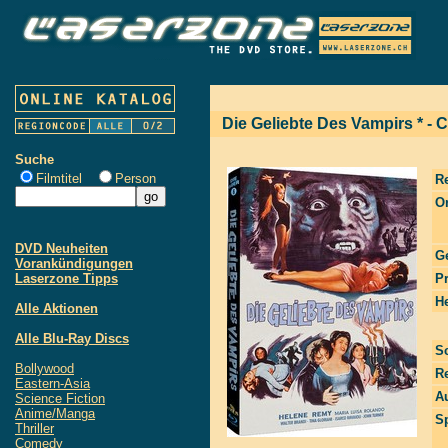
Die Geliebte Des Vampirs * -
Suche
Filmtitel
Person
R
Or
DVD Neuheiten
G
Vorankündigungen
Laserzone Tipps
P
He
Alle Aktionen
Alle Blu-Ray Discs
S
Bollywood
R
Eastern-Asia
Au
Science Fiction
Anime/Manga
S
Thriller
Comedy