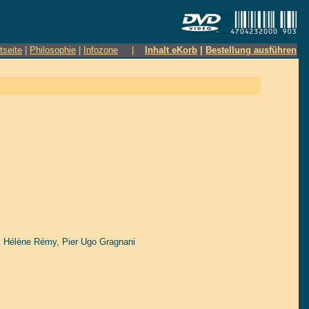
tseite
|
Philosophie
|
Infozone
|
Inhalt eKorb
|
Bestellung ausführen
,
Hélène Rémy
,
Pier Ugo Gragnani