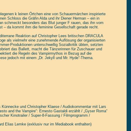
elegenen k leinen Örtchen eine von Schauermärchen inspirierte
nen Schloss die Gräfin Alda und ihr Diener Herman – ein in
an schmeckt besonders das Blut junger F rauen, das ihn vom
st – da kommt ihm die feminine Gesellschaft gerade recht.
terrane Reaktion auf Christopher Lees britischen DRACULA
aloge als vielmehr eine zunehmende Auflösung der organisierten
mer-Produktionen unterschwellig Sozialkritik übten, setzten
elebriert das Ballett, macht die Tänzerinnen für Zuschauer und
pektiert die Regeln des Vampirmythos in Bezug auf die
iese jedoch mit einem „Dr. Jekyll und Mr. Hyde“-Thema.
 Künnecke und Christopher Klaese / Audiokommentar mit Lars
esto and the Vampire“: Ernesto Gastaldi erzählt / „Gyser Roma“
tscher Kinotrailer / Super-8-Fassung / Filmprogramm /
ard Elias Lemke (exklusiv nur im Mediabook enthalten)