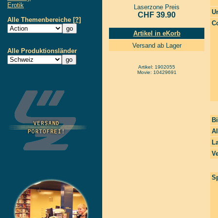
Erotik
Laserzone Preis
Un
CHF 39.90
Alle Themenbereiche
[?]
Co
Artikel in eKorb
Versand ab Lager
Alle Produktionsländer
Artikel: 1902055
Movie: 10429691
Bi
Al
La
Ve
Sp