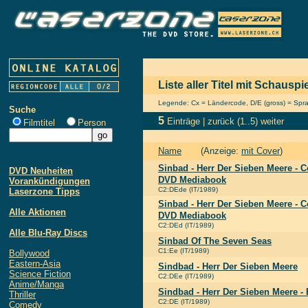
Liste aller Titel mit Schaus
Legende: Cx = Ländercode, D/E (gross) = Sprach
Suche
5
Einträge |
zurück
(1..5)
weiter
Filmtitel
Person
Name
(Anzeige:
mit Cover
)
Sinbad - Herr Der Sieben Meere - C
DVD Neuheiten
DVD Mediabook
Vorankündigungen
C2:DEde (IT/1989)
Laserzone Tipps
Sinbad - Herr Der Sieben Meere - C
Alle Aktionen
DVD Mediabook
C2:DEd (IT/1989)
Alle Blu-Ray Discs
Sinbad Of The Seven Seas
C1:Ee (IT/1989)
Bollywood
Eastern-Asia
Sindbad - Herr Der Sieben Meere
Science Fiction
C2:DEe (IT/1989)
Anime/Manga
Sindbad - Herr Der Sieben Meere - 
Thriller
C2:DE (IT/1989)
Comedy