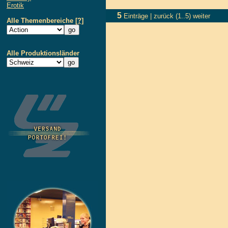
Erotik
5
Einträge |
zurück
(1..5)
weiter
Alle Themenbereiche
[?]
Alle Produktionsländer