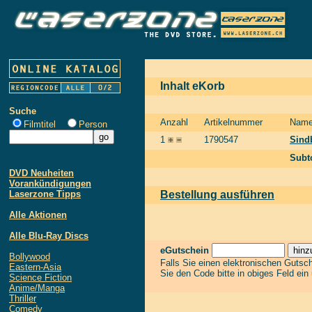
Inhalt eKorb
Suche
Anzahl
Artikelnummer
Nam
Filmtitel
Person
1
1790547
Sind
Subt
DVD Neuheiten
Vorankündigungen
Laserzone Tipps
Bestellung ausführen
Alle Aktionen
Alle Blu-Ray Discs
eGutschein
Bollywood
Falls Sie einen elektronischen Gutsc
Eastern-Asia
Sie den Code bitte in obiges Feld ein
Science Fiction
Anime/Manga
Thriller
Comedy