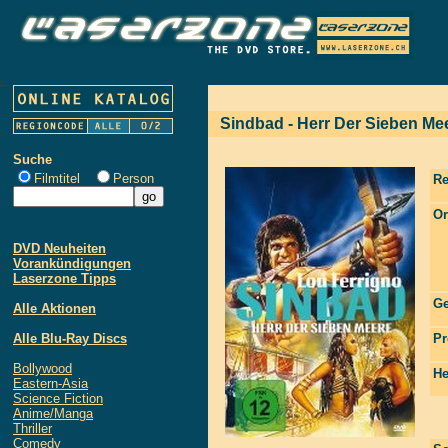
Sindbad - Herr Der Sieben Me
Suche
Filmtitel
Person
Re
Or
DVD Neuheiten
Vorankündigungen
Laserzone Tipps
Ge
Alle Aktionen
Alle Blu-Ray Discs
Pr
Bollywood
He
Eastern-Asia
Science Fiction
Anime/Manga
Thriller
Comedy