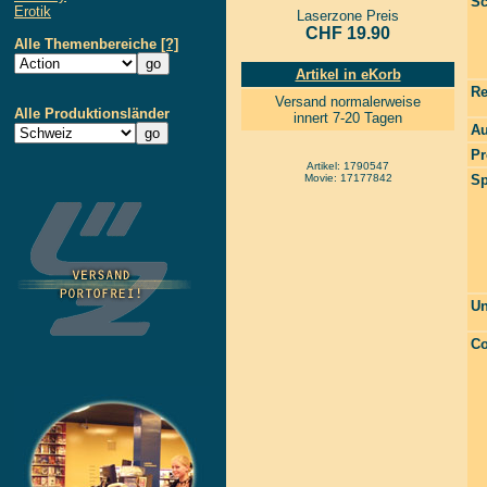
Sc
Erotik
Laserzone Preis
CHF 19.90
Alle Themenbereiche
[?]
Artikel in eKorb
Re
Versand normalerweise
Alle Produktionsländer
innert 7-20 Tagen
Au
Pr
Artikel: 1790547
Movie: 17177842
Sp
Un
Co