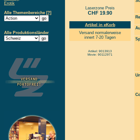
Sc
Erotik
Laserzone Preis
Alle Themenbereiche
[?]
CHF 19.90
Re
Artikel in eKorb
Au
Alle Produktionsländer
Versand normalerweise
innert 7-20 Tagen
Sp
Artikel: 9013913
Movie: 90112971
Un
Co