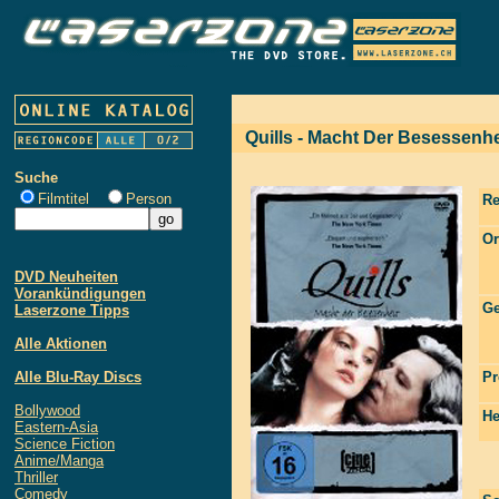
Quills - Macht Der Besessenhe
Suche
Filmtitel
Person
Re
Or
DVD Neuheiten
Vorankündigungen
Ge
Laserzone Tipps
Alle Aktionen
Alle Blu-Ray Discs
Pr
Bollywood
He
Eastern-Asia
Science Fiction
Anime/Manga
Thriller
Comedy