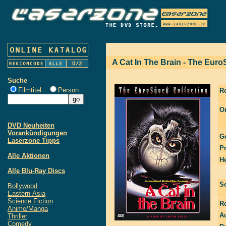
A Cat In The Brain - The Euro
Suche
Filmtitel
Person
R
Or
DVD Neuheiten
Vorankündigungen
G
Laserzone Tipps
P
Alle Aktionen
He
Alle Blu-Ray Discs
S
Bollywood
Eastern-Asia
Science Fiction
R
Anime/Manga
Au
Thriller
Comedy