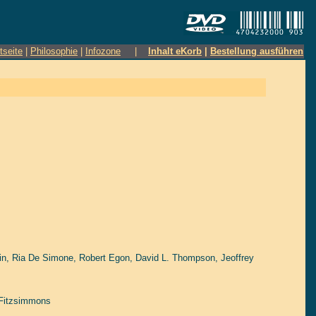
tseite
|
Philosophie
|
Infozone
|
Inhalt eKorb
|
Bestellung ausführen
in
,
Ria De Simone
,
Robert Egon
,
David L. Thompson
,
Jeoffrey
Fitzsimmons