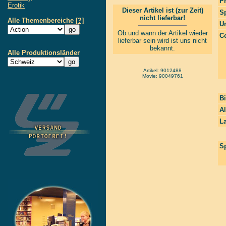
P
Erotik
Dieser Artikel ist (zur Zeit)
S
nicht lieferbar!
Alle Themenbereiche
[?]
Un
Ob und wann der Artikel wieder
Co
lieferbar sein wird ist uns nicht
bekannt.
Alle Produktionsländer
Artikel: 9012488
Movie: 90049761
Bi
A
La
Sp