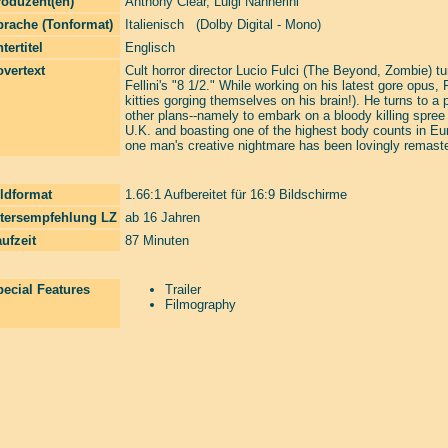
roduzent(en)
Anthony Clear
,
Luigi Nannerini
prache (Tonformat)
Italienisch (Dolby Digital - Mono)
tertitel
Englisch
vertext
Cult horror director Lucio Fulci (The Beyond, Zombie) tu
Fellini's "8 1/2." While working on his latest gore opus,
kitties gorging themselves on his brain!). He turns to a 
other plans--namely to embark on a bloody killing spree 
U.K. and boasting one of the highest body counts in Eur
one man's creative nightmare has been lovingly remastered
ldformat
1.66:1 Aufbereitet für 16:9 Bildschirme
ltersempfehlung LZ
ab 16 Jahren
ufzeit
87 Minuten
ecial Features
Trailer
Filmography
Laserzone Online Shop. The Filmfreaks That Care. Enter