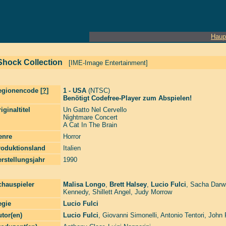
Haup
Shock Collection
[IME-Image Entertainment]
egionencode [
?
]
1 - USA
(NTSC)
Benötigt Codefree-Player zum Abspielen!
iginaltitel
Un Gatto Nel Cervello
Nightmare Concert
A Cat In The Brain
enre
Horror
roduktionsland
Italien
rstellungsjahr
1990
chauspieler
Malisa Longo
,
Brett Halsey
,
Lucio Fulci
,
Sacha Darw
Kennedy
,
Shillett Angel
,
Judy Morrow
egie
Lucio Fulci
tor(en)
Lucio Fulci
,
Giovanni Simonelli
,
Antonio Tentori
,
John 