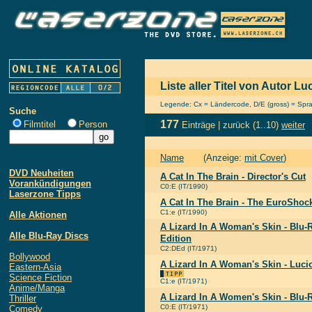
Liste aller Titel von Autor Lu
Legende: Cx = Ländercode, D/E (gross) = Sprach
Suche
177
Filmtitel
Person
Einträge |
zurück
(1..10)
weiter
Name
(Anzeige:
mit Cover
)
DVD Neuheiten
A Cat In The Brain - Director's Cut
Vorankündigungen
C0:E (IT/1990)
Laserzone Tipps
A Cat In The Brain - The EuroShock
C1:e (IT/1990)
Alle Aktionen
A Lizard In A Woman's Skin - Blu-R
Alle Blu-Ray Discs
Edition
C2:DEd (IT/1971)
Bollywood
A Lizard In A Woman's Skin - Lucio
Eastern-Asia
Science Fiction
C1:e (IT/1971)
Anime/Manga
A Lizard In A Women's Skin - Blu-
Thriller
C0:E (IT/1971)
Comedy