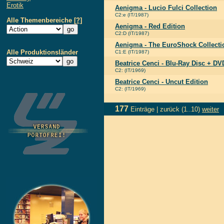
Erotik
Aenigma - Lucio Fulci Collection
C2:e (IT/1987)
Alle Themenbereiche
[?]
Aenigma - Red Edition
C2:D (IT/1987)
Aenigma - The EuroShock Collecti
Alle Produktionsländer
C1:E (IT/1987)
Beatrice Cenci - Blu-Ray Disc + D
C2: (IT/1969)
Beatrice Cenci - Uncut Edition
C2: (IT/1969)
177
Einträge |
zurück
(1..10)
weiter