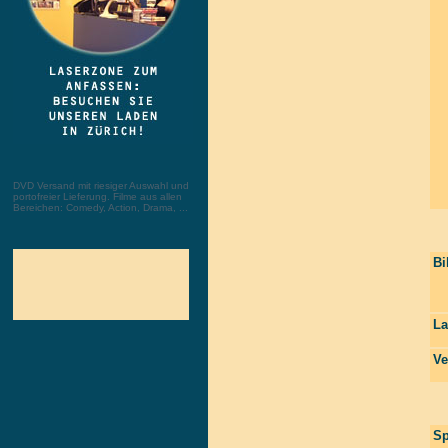
DVD Versand mit riesiger Auswahl und
portofreier Lieferung. Filme aus allen
Bereichen: Comedy, Action, Drama, ...
Bi
La
Ve
Sp