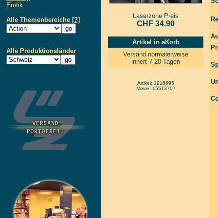
Sc
Erotik
Laserzone Preis
Re
Alle Themenbereiche
[?]
CHF 34.90
Au
Artikel in eKorb
Pr
Alle Produktionsländer
Versand normalerweise
innert 7-20 Tagen
Sp
Un
Artikel: 1916695
Movie: 15513707
Co