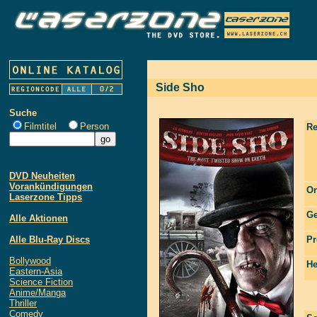
Side Sho
Suche
Filmtitel
Person
Re
DVD Neuheiten
Vorankündigungen
Or
Laserzone Tipps
Ge
Alle Aktionen
Alle Blu-Ray Discs
Pr
Bollywood
He
Eastern-Asia
Science Fiction
Anime/Manga
Thriller
Comedy