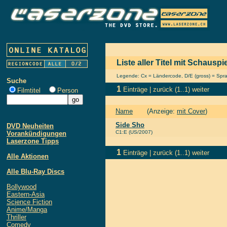
Liste aller Titel mit Schausp
Legende: Cx = Ländercode, D/E (gross) = Sprach
Suche
1
Einträge |
zurück
(1..1)
weiter
Filmtitel
Person
Name
(Anzeige:
mit Cover
)
Side Sho
DVD Neuheiten
C1:E (US/2007)
Vorankündigungen
Laserzone Tipps
1
Einträge |
zurück
(1..1)
weiter
Alle Aktionen
Alle Blu-Ray Discs
Bollywood
Eastern-Asia
Science Fiction
Anime/Manga
Thriller
Comedy