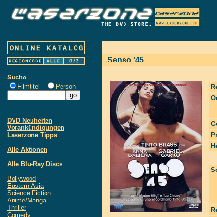
Senso '45
Suche
Filmtitel
Person
R
Or
DVD Neuheiten
G
Vorankündigungen
Laserzone Tipps
P
He
Alle Aktionen
Alle Blu-Ray Discs
S
Bollywood
Eastern-Asia
Science Fiction
Anime/Manga
Thriller
R
Comedy