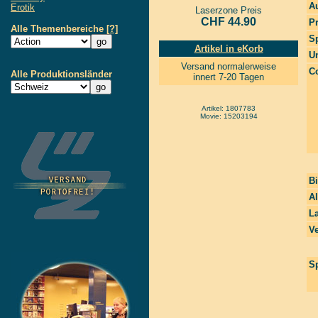
Au
Erotik
Laserzone Preis
CHF 44.90
P
Alle Themenbereiche
[?]
S
Artikel in eKorb
Un
Versand normalerweise
Co
Alle Produktionsländer
innert 7-20 Tagen
Artikel: 1807783
Movie: 15203194
Bi
Al
La
Ve
Sp