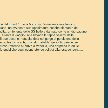
nde del mondo", Livia Mazzoni, l'avvenente moglie di un
giano, un avvocato suo spasimante nonché sicofante del
ultz, un tenente delle SS bello e dannato come un dio pagano,
urante il viaggio Livia rievoca le tappe salienti della
l suo destino, risucciandola nel gorgo di perdizione della
ra, tra trafficanti, ufficiali, nababbi, gerarchi, pescecani,
resa l'attende all'arrivo a Venezia, una sorpresa in cui le
e pubbliche degli eventi storico-politici alla resa dei conti....
tain yourself!