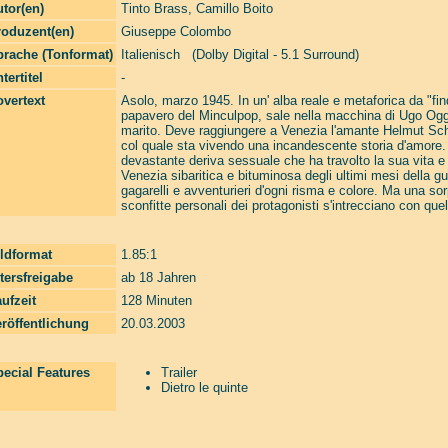
tor(en)
Tinto Brass
,
Camillo Boito
roduzent(en)
Giuseppe Colombo
prache (Tonformat)
Italienisch (Dolby Digital - 5.1 Surround)
tertitel
-
vertext
Asolo, marzo 1945. In un' alba reale e metaforica da "fi
papavero del Minculpop, sale nella macchina di Ugo Og
marito. Deve raggiungere a Venezia l'amante Helmut Sch
col quale sta vivendo una incandescente storia d'amore. D
devastante deriva sessuale che ha travolto la sua vita e i
Venezia sibaritica e bituminosa degli ultimi mesi della guer
gagarelli e avventurieri d'ogni risma e colore. Ma una sorp
sconfitte personali dei protagonisti s'intrecciano con quell
ldformat
1.85:1
tersfreigabe
ab 18 Jahren
ufzeit
128 Minuten
röffentlichung
20.03.2003
ecial Features
Trailer
Dietro le quinte
Laserzone Online Shop. The Filmfreaks That Care. Enter