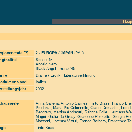
Haup
egionencode [
?
]
2 - EUROPA / JAPAN
(PAL)
iginaltitel
Senso '45
Angelo Nero
Black Angel - Senso'45
enre
Drama / Erotik / Literaturverfilmung
roduktionsland
Italien
rstellungsjahr
2002
chauspieler
Anna Galiena
,
Antonio Salines
,
Tinto Brass
,
Franco Bran
Prudenzi
,
Maria Pia Colonnello
,
Gianni Demartiis
,
Lored
Pegoraro
,
Martina Andreotti
,
Sabrina Colle
,
Hermann Wei
Magni
,
Giulia De Gresy
,
Giuseppe Rossetto
,
Giorgia Re
Mazzoni
,
Lorenzo Vitturi
,
Franco Barbero
,
Francesca Tos
egie
Tinto Brass