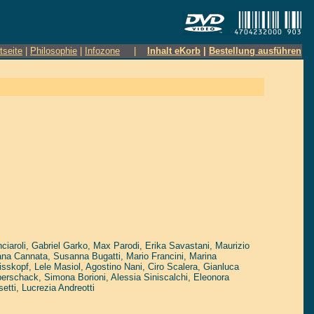
tseite
|
Philosophie
|
Infozone
|
Inhalt eKorb
|
Bestellung ausführen
ciaroli
,
Gabriel Garko
,
Max Parodi
,
Erika Savastani
,
Maurizio
ana Cannata
,
Susanna Bugatti
,
Mario Francini
,
Marina
sskopf
,
Lele Masiol
,
Agostino Nani
,
Ciro Scalera
,
Gianluca
berschack
,
Simona Borioni
,
Alessia Siniscalchi
,
Eleonora
etti
,
Lucrezia Andreotti