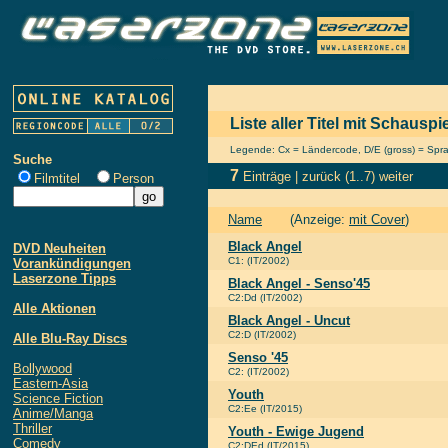
Liste aller Titel mit Schaus
Legende: Cx = Ländercode, D/E (gross) = Sprach
Suche
7
Einträge |
zurück
(1..7)
weiter
Filmtitel
Person
Name
(Anzeige:
mit Cover
)
Black Angel
DVD Neuheiten
C1: (IT/2002)
Vorankündigungen
Laserzone Tipps
Black Angel - Senso'45
C2:Dd (IT/2002)
Alle Aktionen
Black Angel - Uncut
C2:D (IT/2002)
Alle Blu-Ray Discs
Senso '45
Bollywood
C2: (IT/2002)
Eastern-Asia
Youth
Science Fiction
C2:Ee (IT/2015)
Anime/Manga
Thriller
Youth - Ewige Jugend
Comedy
C2:DEd (IT/2015)