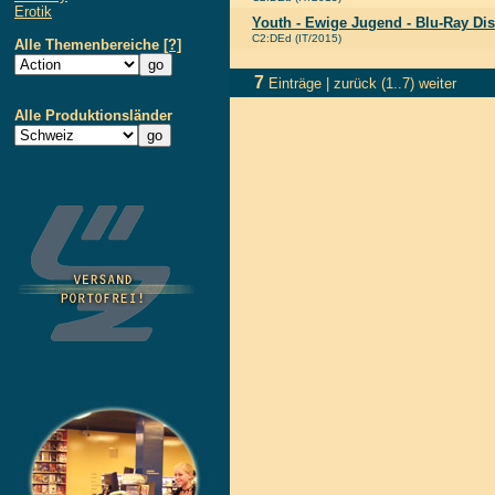
Erotik
Youth - Ewige Jugend - Blu-Ray Di
C2:DEd (IT/2015)
Alle Themenbereiche
[?]
7
Einträge |
zurück
(1..7)
weiter
Alle Produktionsländer