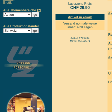
Erotik
Laserzone Preis
CHF 29.90
Alle Themenbereiche
[?]
Sc
Artikel in eKorb
Versand normalerweise
Alle Produktionsländer
innert 7-20 Tagen
Re
Artikel: 1775434
Movie: 90122071
Au
Pr
Sp
Un
Co