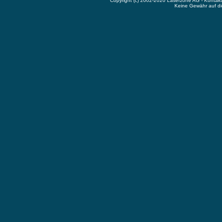
Copyright (c) 2002-2020 Laserzone AG - Kontak
Keine Gewähr auf die