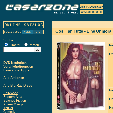
Cosi Fan Tutte - Eine Unmoral
Suche
Filmtitel
Person
Re
Or
DVD Neuheiten
Vorankündigungen
Laserzone Tipps
Alle Aktionen
Alle Blu-Ray Discs
Ge
Bollywood
Eastern-Asia
Pr
Science Fiction
Anime/Manga
He
Thriller
Comedy