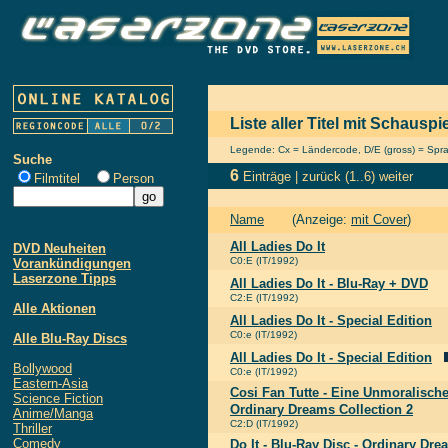
Liste aller Titel mit Schauspi
Legende: Cx = Ländercode, D/E (gross) = Sprach
Suche
6
Einträge |
zurück
(1..6)
weiter
Filmtitel
Person
Name
(Anzeige:
mit Cover
)
All Ladies Do It
DVD Neuheiten
C0:E (IT/1992)
Vorankündigungen
Laserzone Tipps
All Ladies Do It - Blu-Ray + DVD
C2:E (IT/1992)
Alle Aktionen
All Ladies Do It - Special Edition
C0:e (IT/1992)
Alle Blu-Ray Discs
All Ladies Do It - Special Edition
Bollywood
C0:e (IT/1992)
Eastern-Asia
Cosi Fan Tutte - Eine Unmoralische
Science Fiction
Ordinary Dreams Collection 2
Anime/Manga
C2:D (IT/1992)
Thriller
Comedy
Do It - Blu-Ray Disc - Ordinary Dre