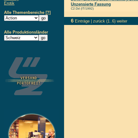
Erotik
Unzensierte Fassung
C2:Dd (IT/1992)
Alle Themenbereiche
[?]
6
Einträge |
zurück
(1..6)
weiter
Alle Produktionsländer