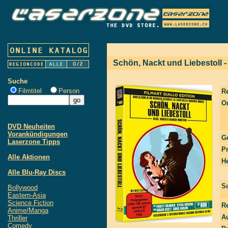
Schön, Nackt und Liebestoll - 
Suche
Filmtitel
Person
R
Or
DVD Neuheiten
Vorankündigungen
G
Laserzone Tipps
P
Alle Aktionen
He
Alle Blu-Ray Discs
S
Bollywood
Eastern-Asia
Science Fiction
R
Anime/Manga
Au
Thriller
Comedy