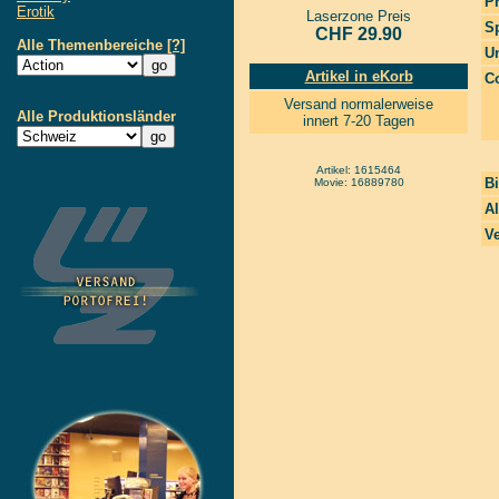
P
Erotik
Laserzone Preis
S
CHF 29.90
Alle Themenbereiche
[?]
Un
Artikel in eKorb
Co
Versand normalerweise
Alle Produktionsländer
innert 7-20 Tagen
Artikel: 1615464
Bi
Movie: 16889780
Al
Ve