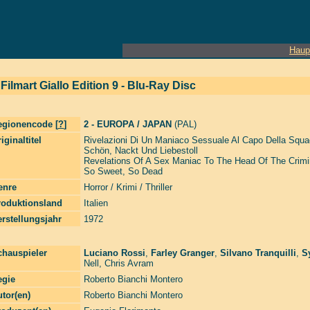
Haup
Filmart Giallo Edition 9 - Blu-Ray Disc
egionencode [
?
]
2 - EUROPA / JAPAN
(PAL)
iginaltitel
Rivelazioni Di Un Maniaco Sessuale Al Capo Della Squa
Schön, Nackt Und Liebestoll
Revelations Of A Sex Maniac To The Head Of The Crimina
So Sweet, So Dead
enre
Horror / Krimi / Thriller
roduktionsland
Italien
rstellungsjahr
1972
chauspieler
Luciano Rossi
,
Farley Granger
,
Silvano Tranquilli
,
S
Nell
,
Chris Avram
egie
Roberto Bianchi Montero
tor(en)
Roberto Bianchi Montero