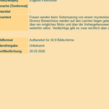
roduzent(en)
Eugenio Florimonte
prache (Tonformat)
tertitel
-
vertext
Frauen werden beim Seitensprung von einem mysteriösen 
Diverse Beweisfotos werden auf den Leichen liegen gelas
über ein mögliches Motiv und über die Vorhergehenswei
weiterhin ratlos. Verdächtige gibt es zwar reichlich aber 
ldformat
Aufbereitet für 16:9 Bildschirme
tersfreigabe
Unbekannt
röffentlichung
20.03.2026
Laserzone Online Shop. The Filmfreaks That Care. Enter