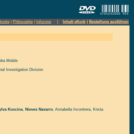
tseite
|
Philosophie
|
Infozone
|
Inhalt eKorb
|
Bestellung ausführen
dra Mobile
l Investigation Division
ylva Koscina
,
Nieves Navarro
,
Annabella Incontrera
,
Krista