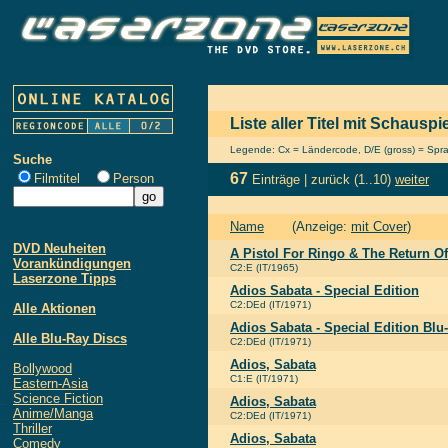
Liste aller Titel mit Schausp
Legende: Cx = Ländercode, D/E (gross) = Sprach
Suche
67
Filmtitel
Person
Einträge |
zurück
(1..10)
weiter
Name
(Anzeige:
mit Cover
)
DVD Neuheiten
A Pistol For Ringo & The Return Of
Vorankündigungen
C2:E (IT/1965)
Laserzone Tipps
Adios Sabata - Special Edition
C2:DEd (IT/1971)
Alle Aktionen
Adios Sabata - Special Edition Blu
Alle Blu-Ray Discs
C2:DEd (IT/1971)
Adios, Sabata
Bollywood
C1:E (IT/1971)
Eastern-Asia
Science Fiction
Adios, Sabata
Anime/Manga
C2:DEd (IT/1971)
Thriller
Adios, Sabata
Comedy