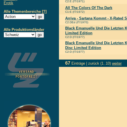
C2:E (IT/1971)
Erotik
All The Colors Of The Dark
Alle Themenbereiche
[?]
C1:E (IT/1972)
Arriva - Sartana Kommt - X-Rated S
C2:DEd (IT/1970)
Black Emanuelle Und Die Letzten K
Alle Produktionsländer
Limited Edition
C2:D (IT/1977)
Black Emanuelle Und Die Letzten K
Disc Limited Edition
C2:D (IT/1977)
67
Einträge |
zurück
(1..10)
weiter