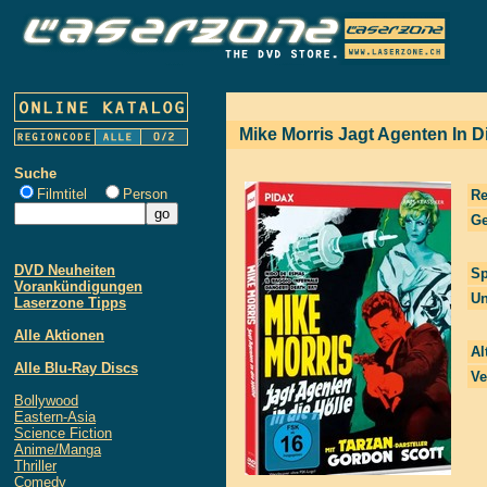
Mike Morris Jagt Agenten In Di
Suche
Filmtitel
Person
Re
Ge
DVD Neuheiten
Sp
Vorankündigungen
Un
Laserzone Tipps
Alle Aktionen
Al
Alle Blu-Ray Discs
Ve
Bollywood
Eastern-Asia
Science Fiction
Anime/Manga
Thriller
Comedy