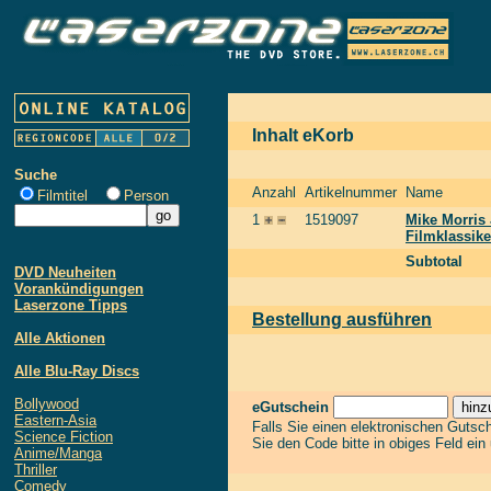
Inhalt eKorb
Suche
Anzahl
Artikelnummer
Name
Filmtitel
Person
1
1519097
Mike Morris 
Filmklassike
Subtotal
DVD Neuheiten
Vorankündigungen
Laserzone Tipps
Bestellung ausführen
Alle Aktionen
Alle Blu-Ray Discs
Bollywood
eGutschein
Eastern-Asia
Falls Sie einen elektronischen Gutsc
Science Fiction
Sie den Code bitte in obiges Feld ein
Anime/Manga
Thriller
Comedy