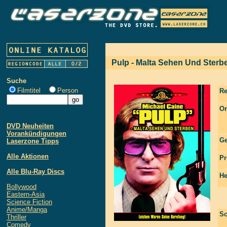
Pulp - Malta Sehen Und Sterb
Suche
Filmtitel
Person
Re
Or
DVD Neuheiten
Vorankündigungen
Ge
Laserzone Tipps
Alle Aktionen
Pr
Alle Blu-Ray Discs
He
Bollywood
Eastern-Asia
Science Fiction
Anime/Manga
Sc
Thriller
Comedy