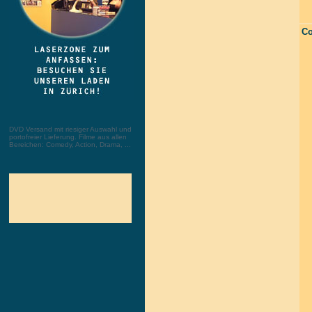
Co
DVD Versand mit riesiger Auswahl und
portofreier Lieferung. Filme aus allen
Bereichen: Comedy, Action, Drama, ...