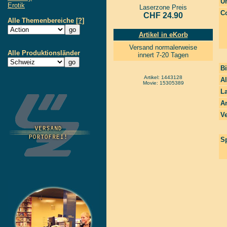
Un
Erotik
Laserzone Preis
Co
CHF 24.90
Alle Themenbereiche
[?]
Artikel in eKorb
Versand normalerweise
Alle Produktionsländer
innert 7-20 Tagen
Bi
Artikel: 1443128
A
Movie: 15305389
La
A
Ve
Sp