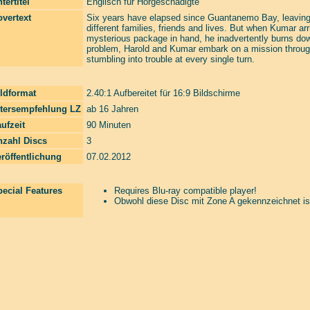
tertitel
Englisch für Hörgeschädigte
vertext
Six years have elapsed since Guantanemo Bay, leaving
different families, friends and lives. But when Kumar ar
mysterious package in hand, he inadvertently burns down
problem, Harold and Kumar embark on a mission through
stumbling into trouble at every single turn.
ldformat
2.40:1 Aufbereitet für 16:9 Bildschirme
ltersempfehlung LZ
ab 16 Jahren
ufzeit
90 Minuten
nzahl Discs
3
röffentlichung
07.02.2012
ecial Features
Requires Blu-ray compatible player!
Obwohl diese Disc mit Zone A gekennzeichnet is
Laserzone Online Shop. The Filmfreaks That Care. Enter