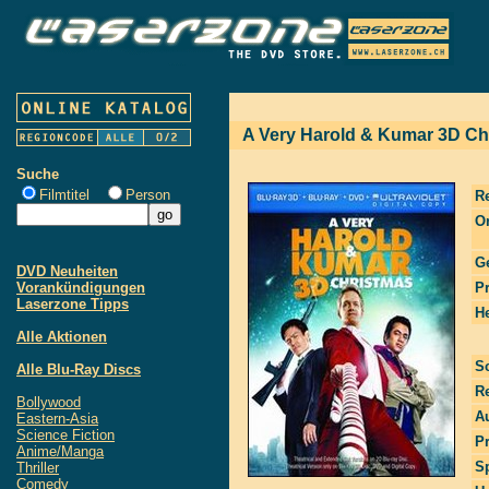
A Very Harold & Kumar 3D Ch
Suche
Filmtitel
Person
R
Or
G
DVD Neuheiten
Vorankündigungen
P
Laserzone Tipps
He
Alle Aktionen
S
Alle Blu-Ray Discs
R
Bollywood
Au
Eastern-Asia
Science Fiction
P
Anime/Manga
S
Thriller
Comedy