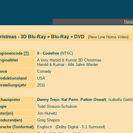
Haup
ristmas - 3D Blu-Ray + Blu-Ray + DVD
[New Line Home Video]
egionencode [
?
]
0 - Codefree
(NTSC)
iginaltitel
A Very Harold & Kumar 3D Christmas
Harold & Kumar - Alle Jahre Wieder
enre
Comedy
roduktionsland
USA
rstellungsjahr
2011
chauspieler
Danny Trejo
,
Kal Penn
,
Patton Oswalt
,
Isabella Gieln
egie
Todd Strauss-Schulson
tor(en)
Jon Hurwitz
roduzent(en)
Greg Shapiro
prache (Tonformat)
Englisch (Dolby Digital - 5.1 Surround)