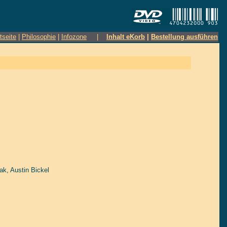
tseite
|
Philosophie
|
Infozone
|
Inhalt eKorb
|
Bestellung ausführen
iak
,
Austin Bickel