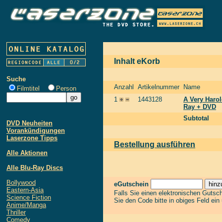
Inhalt eKorb
Suche
Anzahl
Artikelnummer
Name
Filmtitel
Person
1
1443128
A Very Harol
Ray + DVD
Subtotal
DVD Neuheiten
Vorankündigungen
Laserzone Tipps
Bestellung ausführen
Alle Aktionen
Alle Blu-Ray Discs
Bollywood
eGutschein
Eastern-Asia
Falls Sie einen elektronischen Gutsc
Science Fiction
Sie den Code bitte in obiges Feld ein
Anime/Manga
Thriller
Comedy