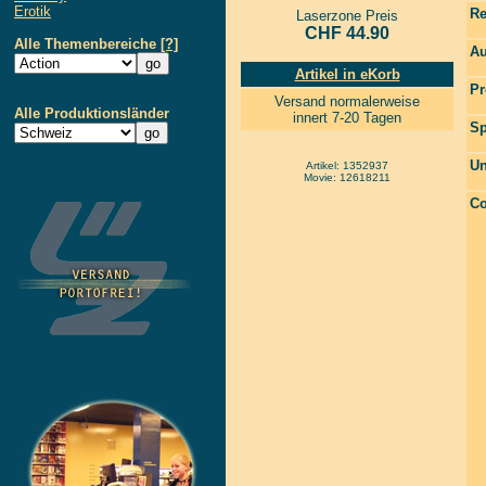
Erotik
Re
Laserzone Preis
CHF 44.90
Alle Themenbereiche
[?]
Au
Artikel in eKorb
Pr
Versand normalerweise
Alle Produktionsländer
innert 7-20 Tagen
Sp
Un
Artikel: 1352937
Movie: 12618211
Co