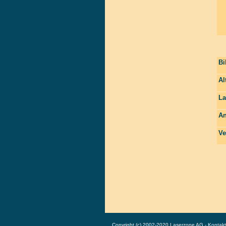
Bi
Al
La
An
Ve
Copyright (c) 2002-2020 Laserzone AG - Kontak