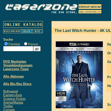
The Last Witch Hunter - 4K U
Suche
Filmtitel
Person
Re
Or
DVD Neuheiten
Ge
Vorankündigungen
Laserzone Tipps
Alle Aktionen
Pr
Alle Blu-Ray Discs
He
Bollywood
Eastern-Asia
Science Fiction
Anime/Manga
Sc
Thriller
Comedy