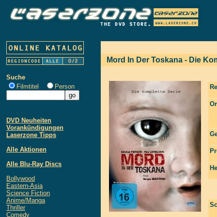
Mord In Der Toskana - Die Kom
Suche
Filmtitel
Person
Re
Or
DVD Neuheiten
Vorankündigungen
Ge
Laserzone Tipps
Alle Aktionen
Pr
Alle Blu-Ray Discs
He
Bollywood
Eastern-Asia
Science Fiction
Anime/Manga
Sc
Thriller
Comedy