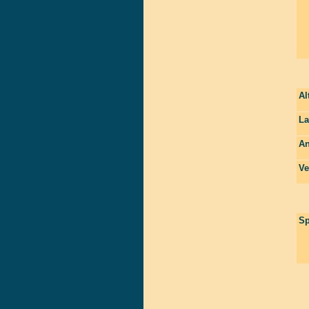
Al
La
An
Ve
Sp