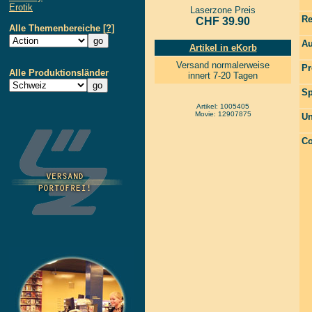
Erotik
Laserzone Preis
Re
CHF 39.90
Alle Themenbereiche
[?]
Au
Artikel in eKorb
Versand normalerweise
Pr
Alle Produktionsländer
innert 7-20 Tagen
Sp
Artikel: 1005405
Movie: 12907875
Un
Co