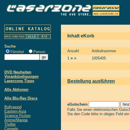
Inhalt eKorb
Suche
Anzahl
Artikelnummer
Filmtitel
Person
1
1005405
DVD Neuheiten
Vorankündigungen
Laserzone Tipps
Bestellung ausführen
Alle Aktionen
Alle Blu-Ray Discs
eGutschein
Bollywood
Falls Sie einen elektronischen Guts
Eastern-Asia
Sie den Code bitte in obiges Feld ei
Science Fiction
Anime/Manga
Thriller
Comedy