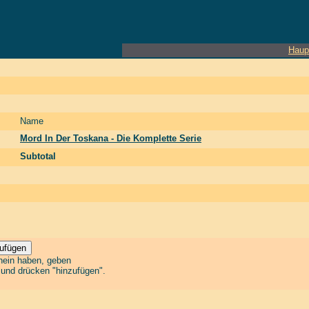
Haup
Name
Mord In Der Toskana - Die Komplette Serie
Subtotal
chein haben, geben
n und drücken "hinzufügen".