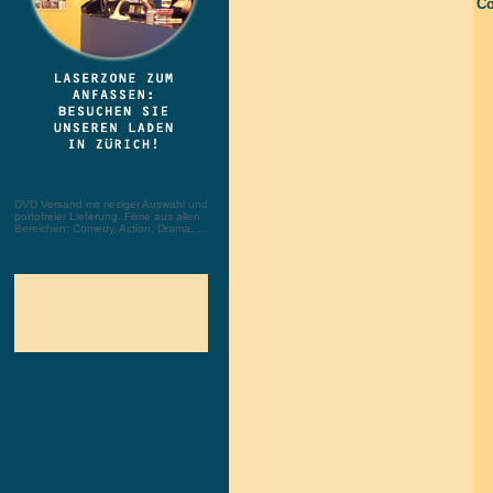
Co
DVD Versand mit riesiger Auswahl und
portofreier Lieferung. Filme aus allen
Bereichen: Comedy, Action, Drama, ...