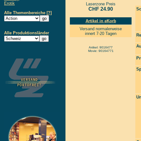
Erotik
Laserzone Preis
CHF 24.90
Sc
Alle Themenbereiche
[?]
Artikel in eKorb
Versand normalerweise
Alle Produktionsländer
innert 7-20 Tagen
Re
Au
Artikel: 9016477
Movie: 90164771
Pr
Sp
Un