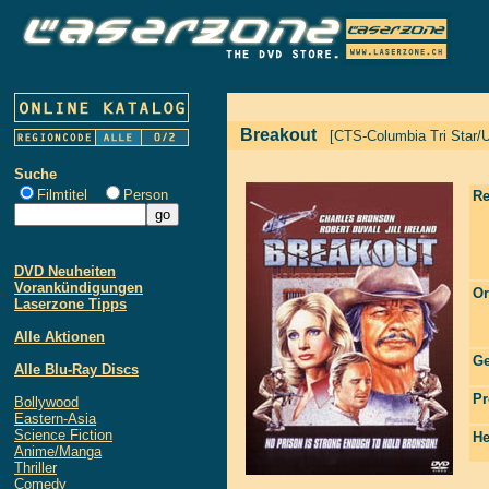
Breakout
[CTS-Columbia Tri Star/
Suche
Filmtitel
Person
Re
DVD Neuheiten
Vorankündigungen
Or
Laserzone Tipps
Alle Aktionen
Ge
Alle Blu-Ray Discs
Pr
Bollywood
Eastern-Asia
Science Fiction
He
Anime/Manga
Thriller
Comedy