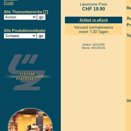
Erotik
Laserzone Preis
Re
CHF 19.90
Alle Themenbereiche
[?]
Au
Artikel in eKorb
Pr
Versand normalerweise
Alle Produktionsländer
innert 7-20 Tagen
Sp
Artikel: 1815359
Movie: 90139191
Un