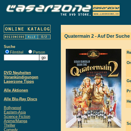
Quatermain 2 - Auf Der Suche
Suche
Filmtitel
Person
Re
Or
DVD Neuheiten
Vorankündigungen
Ge
Laserzone Tipps
Alle Aktionen
Pr
Alle Blu-Ray Discs
He
Bollywood
Eastern-Asia
Science Fiction
Anime/Manga
Sc
Thriller
Comedy