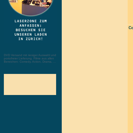
Co
DVD Versand mit riesiger Auswahl und
portofreier Lieferung. Filme aus allen
Bereichen: Comedy, Action, Drama, ...