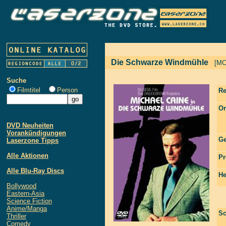
Die Schwarze Windmühle
[MC
Suche
Filmtitel
Person
Re
Or
DVD Neuheiten
Vorankündigungen
Ge
Laserzone Tipps
Alle Aktionen
Pr
Alle Blu-Ray Discs
He
Bollywood
Eastern-Asia
Science Fiction
Anime/Manga
Sc
Thriller
Comedy