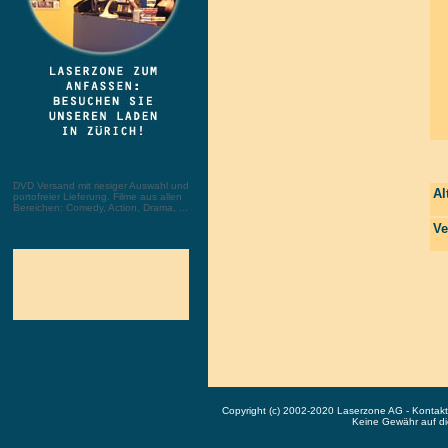
DVD Versand mit riesiger Auswahl und
Al
portofreier Lieferung. Filme aus allen
Bereichen: Comedy, Action, Drama, ...
Ve
Copyright (c) 2002-2020 Laserzone AG - Kontak
Keine Gewähr auf die