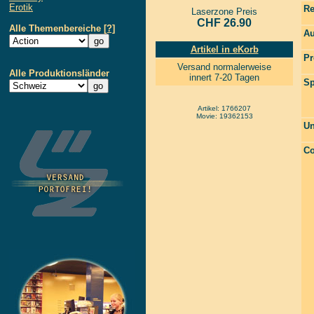
Erotik
Re
Laserzone Preis
CHF 26.90
Alle Themenbereiche
[?]
Au
Artikel in eKorb
Pr
Versand normalerweise
Alle Produktionsländer
innert 7-20 Tagen
Sp
Artikel: 1766207
Movie: 19362153
Un
Co