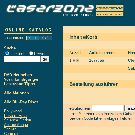
Inhalt eKorb
Suche
Anzahl
Artikelnummer
Na
Filmtitel
Person
1
1677756
Clo
Sub
DVD Neuheiten
Vorankündigungen
Laserzone Tipps
Bestellung ausführen
Alle Aktionen
Alle Blu-Ray Discs
eGutschein
Bollywood
Falls Sie einen elektronischen Gutsc
Eastern-Asia
Sie den Code bitte in obiges Feld ein
Science Fiction
Anime/Manga
Thriller
Comedy