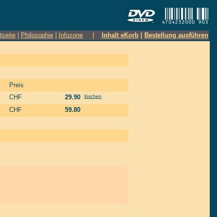
tseite
|
Philosophie
|
Infozone
|
Inhalt eKorb
|
Bestellung ausführen
Preis
CHF
29.90
löschen
CHF
59.80