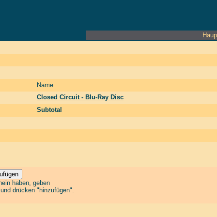
Haup
Name
Closed Circuit - Blu-Ray Disc
Subtotal
chein haben, geben
n und drücken "hinzufügen".