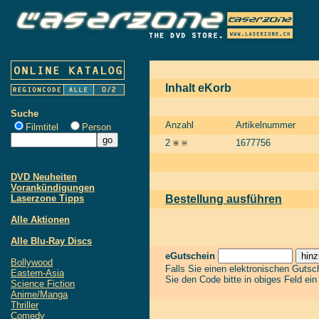
Inhalt eKorb
Suche
Anzahl
Artikelnummer
Filmtitel
Person
2
1677756
DVD Neuheiten
Vorankündigungen
Laserzone Tipps
Bestellung ausführen
Alle Aktionen
Alle Blu-Ray Discs
eGutschein
Bollywood
Falls Sie einen elektronischen Guts
Eastern-Asia
Sie den Code bitte in obiges Feld ei
Science Fiction
Anime/Manga
Thriller
Comedy