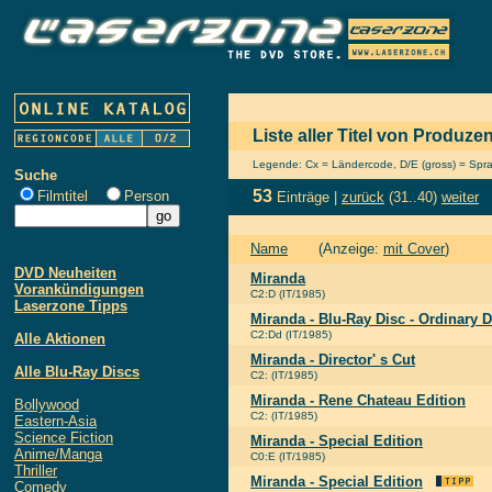
Liste aller Titel von Produze
Legende: Cx = Ländercode, D/E (gross) = Sprach
Suche
53
Filmtitel
Person
Einträge |
zurück
(31..40)
weiter
Name
(Anzeige:
mit Cover
)
DVD Neuheiten
Miranda
Vorankündigungen
C2:D (IT/1985)
Laserzone Tipps
Miranda - Blu-Ray Disc - Ordinary 
C2:Dd (IT/1985)
Alle Aktionen
Miranda - Director' s Cut
Alle Blu-Ray Discs
C2: (IT/1985)
Miranda - Rene Chateau Edition
Bollywood
C2: (IT/1985)
Eastern-Asia
Science Fiction
Miranda - Special Edition
Anime/Manga
C0:E (IT/1985)
Thriller
Miranda - Special Edition
Comedy