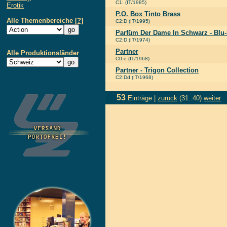
C1: (IT/1985)
Erotik
P.O. Box Tinto Brass
Alle Themenbereiche
[?]
C2:D (IT/1995)
Parfüm Der Dame In Schwarz - Blu-
C2:D (IT/1974)
Partner
Alle Produktionsländer
C0:e (IT/1968)
Partner - Trigon Collection
C2:Dd (IT/1968)
53
Einträge |
zurück
(31..40)
weiter